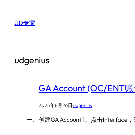
跳
至
UD专家
内
容
udgenius
GA Account (OC/E
2025年8月26日
·
udgenius
一、创建GA Account 1、点击Interface，